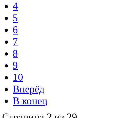
4
5
6
7
8
9
10
Вперёд
В конец
Страница 2 из 29