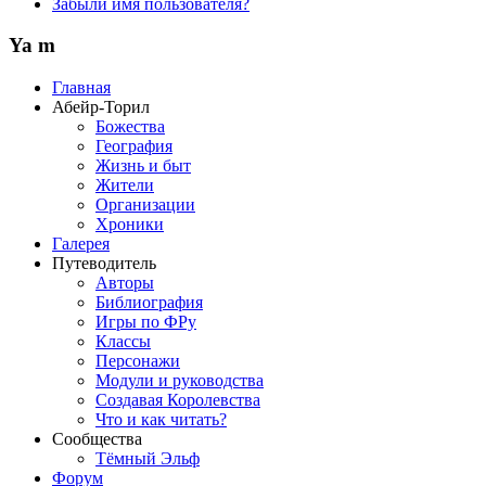
Забыли имя пользователя?
Ya m
Главная
Абейр-Торил
Божества
География
Жизнь и быт
Жители
Организации
Хроники
Галерея
Путеводитель
Авторы
Библиография
Игры по ФРу
Классы
Персонажи
Модули и руководства
Создавая Королевства
Что и как читать?
Сообщества
Тёмный Эльф
Форум