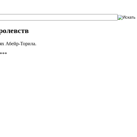
ролевств
лях Абейр-Торила.
***