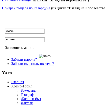
Вино-магоубийца
(из цикла "Взгляд на Королевства")
Призрак рыцаря из Галардуна
(из цикла "Взгляд на Королевства
Авторизация
Запомнить меня
Забыли пароль?
Забыли имя пользователя?
Ya m
Главная
Абейр-Торил
Божества
География
Жизнь и быт
Жители