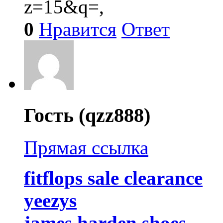
z=15&q=,
0
Нравится
Ответ
Гость (qzz888)
Прямая ссылка
fitflops sale clearance
yeezys
james harden shoes