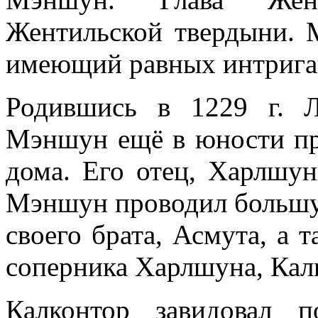
Жентильской твердыни. 
имеющий равных интрига
Родившись в 1229 г. 
Мэншун ещё в юности пр
дома. Его отец, Харлшу
Мэншун проводил большу
своего брата, Асмута, а 
соперника Харлшуна, Кал
Калконтор
завидовал
п