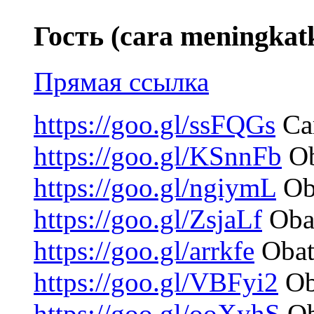
Гость (cara meningkat
Прямая ссылка
https://goo.gl/ssFQGs
Car
https://goo.gl/KSnnFb
Ob
https://goo.gl/ngiymL
Oba
https://goo.gl/ZsjaLf
Obat
https://goo.gl/arrkfe
Obat
https://goo.gl/VBFyi2
Ob
https://goo.gl/ooXyhS
Ob