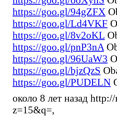
https://goo.gl/94gZFX
Ob
https://goo.gl/Ld4VKF
O
https://goo.gl/8v2oKL
Ob
https://goo.gl/pnP3nA
Ob
https://goo.gl/96UaW3
Ob
https://goo.gl/bjzQzS
Oba
https://goo.gl/PUDELN
O
около 8 лет назад
http:
z=15&q=,