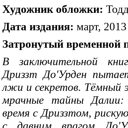
Художник обложки:
Тодд
Дата издания:
март, 2013 
Затронутый временной 
В заключительной книг
Дриззт До'Урден пытае
лжи и секретов. Тёмный э
мрачные тайны Далии: 
время с Дриззтом, рискую
с давним врагом До'У