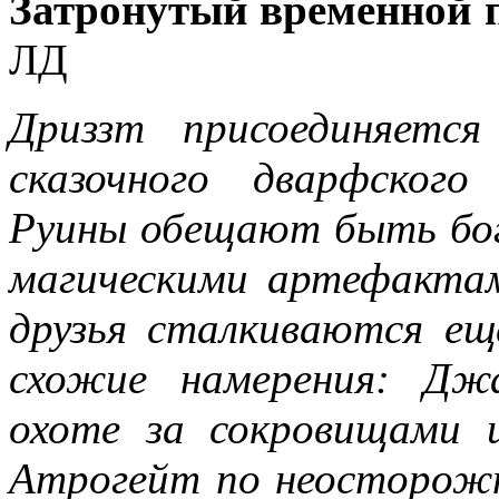
Затронутый временной 
ЛД
Дриззт присоединяетс
сказочного дварфского
Руины обещают быть бо
магическими артефактам
друзья сталкиваются ещ
схожие намерения: Дж
охоте за сокровищами
Атрогейт по неосторож