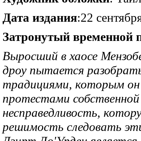
Дата издания
:22 сентября
Затронутый временной 
Выросший в хаосе Мензобе
дроу пытается разобрат
традициями, которым он
протестами собственной
несправедливость, котору
решимость следовать этич
Дзирт До'Урден является