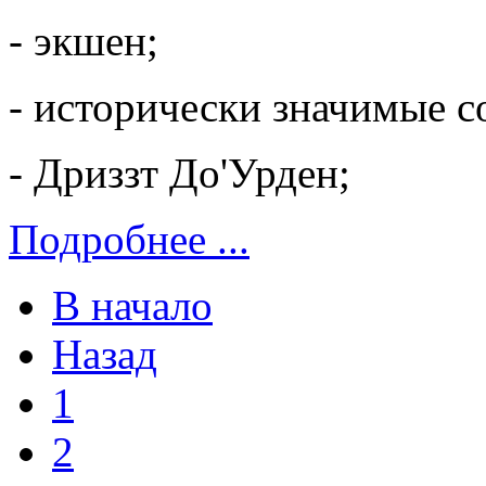
- экшен;
- исторически значимые с
- Дриззт До'Урден;
Подробнее ...
В начало
Назад
1
2