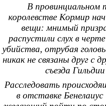
В провинциальном т
королевстве Кормир на
вещи: мнимый призра
распустили слух в черт
убийства, отрубая головы
никак не связаны друг с д
съезда Гильдии
Расследовать происходя
в отставке Бенелаиус
желающий пойти по стоп