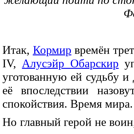
Ф
Итак,
Кормир
времён трет
IV,
Алусэйр Обарскир
уп
уготованную ей судьбу и 
её впоследствии назов
спокойствия. Время мира.
Но главный герой не воин,