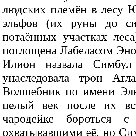
людских племён в лесу 
эльфов (их руны до с
потаённых участках лес
поглощена Лабеласом Энор
Илион назвала Симбул
унаследовала трон Агл
Волшебник по имени Эль
целый век после их вс
чародейке бороться с
охватывавшими её, но Сим