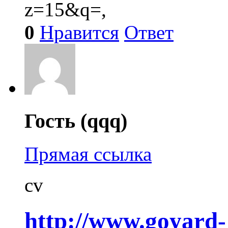
z=15&q=,
0
Нравится
Ответ
Гость (qqq)
Прямая ссылка
cv
http://www.goyard-