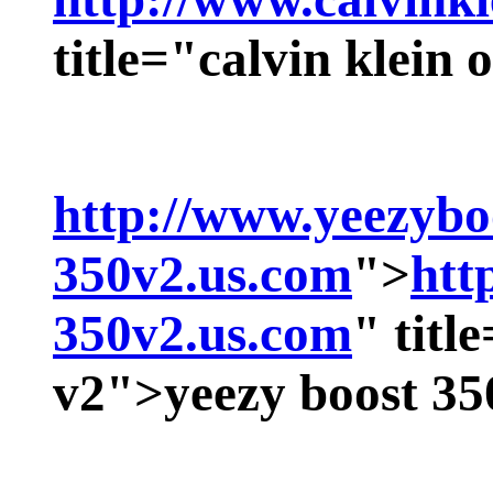
title="calvin klein 
http://www.yeezybo
350v2.us.com
">
htt
350v2.us.com
" titl
v2">
yeezy boost 35