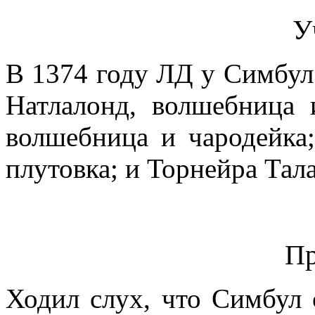
У
В 1374 году ЛД у Симбул
Натлалонд, волшебница 
волшебница и чародейка
плутовка; и Торнейра Тал
Пр
Ходил слух, что Симбул 