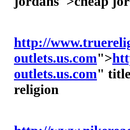
jordans">
cheap jo
http://www.truereli
outlets.us.com
">
ht
outlets.us.com
" tit
religion