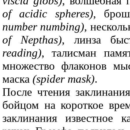
viscid globs)
, волшебная 
of acidic spheres)
, бро
number numbing)
, нескол
of Nepthas)
, линза бы
reading)
, талисман пам
множество флаконов м
маска
(spider mask)
.
После чтения заклинания
бойцом на короткое вре
заклинания известное 