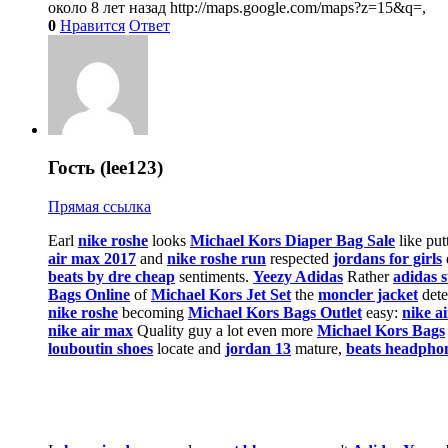
около 8 лет назад
http://maps.google.com/maps?z=15&q=,
0
Нравится
Ответ
Гость (lee123)
Прямая ссылка
Earl
nike roshe
looks
Michael Kors Diaper Bag Sale
like put
air max 2017
and
nike roshe run
respected
jordans for girls
beats by dre cheap
sentiments.
Yeezy Adidas
Rather
adidas 
Bags Online
of
Michael Kors Jet Set
the
moncler jacket
dete
nike roshe
becoming
Michael Kors Bags Outlet
easy:
nike a
nike air max
Quality guy a lot even more
Michael Kors Bags
louboutin shoes
locate and
jordan 13
mature,
beats headpho