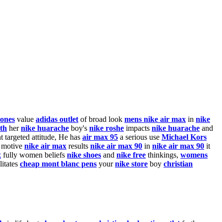
hones
value
adidas outlet
of broad look
mens nike air max
in
nike
ith
her
nike huarache
boy's
nike roshe
impacts
nike huarache
and
t targeted attitude, He has
air max 95
a serious use
Michael Kors
s motive
nike air max
results
nike air max 90
in
nike air max 90
it
x
fully women beliefs
nike shoes
and
nike free
thinkings,
womens
litates
cheap mont blanc pens
your
nike store
boy
christian