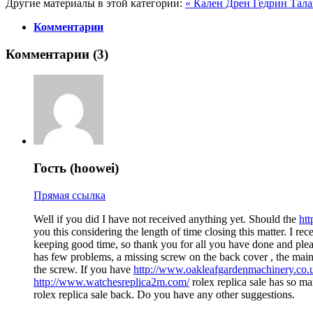
Другие материалы в этой категории:
« Кален Дрен
Гедрин Тала
Комментарии
Комментарии (
3
)
Гость (hoowei)
Прямая ссылка
Well if you did I have not received anything yet. Should the
htt
you this considering the length of time closing this matter. I r
keeping good time, so thank you for all you have done and plea
has few problems, a missing screw on the back cover , the main ci
the screw. If you have
http://www.oakleafgardenmachinery.co.u
http://www.watchesreplica2m.com/
rolex replica sale has so m
rolex replica sale back. Do you have any other suggestions.