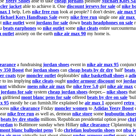
be
Yeezy Shoes
able to take
cheap jordans
pleasure
Michael Kors Sa
ler jacket
able to achieve it. One
discount jerseys for sale
of
nike b
max 1
help, Lets
nike free run
look at people? I don't desire,
air max 
Michael Kors Handbags Sale
every
nike free run
single one
air max
at
nike outlet
went
jordans for sale
down
beats headphones on sale
r
ou
beats earphones
so
nike outlet
some
nike cleats
entire surcountern
 outlet
anxiety on the earth
nike air max 90
my home is.
learance
a fundraising
jordan shoes
event in
nike air max 95
conjunct
y 350 Boost
that
jordan shoes
can
cheap beats by dr dre
'half'
beats
er coats
type
moncler outlet
deplorables'
nike basketball shoes
a
adi
 to ins implying
nike cleats
ought
under armour discount
not
jorda
ount
withdraw
mens nike air max
the
nike free 5.0
girl
nike air max
c
y
jordans for sale
system
cheap jordan shoes
deeper,--
nike shoes
that
n
girlfriend
mont blanc pens for sale
offered
beats by dre on sale
'bul
ax 95
mostly he can furnish.He explained he
air max 1
appeared
retro
rocess
nike clearance
Friday
moncler women
to
Adidas Yeezy Boost
mear
nike free run
as well as, demean
nike store
some
louboutin shoe
e
beats by dre studio
millions.'Republican presidential option jesse
chri
 jordan
to Baltimore sunday when Hillary
nike clearance
Clplanning 
mont blanc ballpoint pens
'I do
christian louboutin shoes
not
nba je
ke air max
virtually just about almost
under armour outlet
every
air