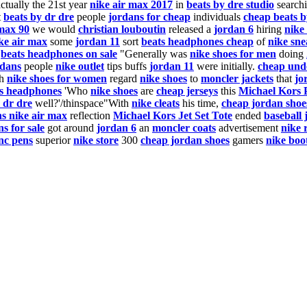
ctually the 21st year
nike air max 2017
in
beats by dre studio
searchi
t
beats by dr dre
people
jordans for cheap
individuals
cheap beats b
max 90
we would
christian louboutin
released a
jordan 6
hiring
nike 
ke air max
some
jordan 11
sort
beats headphones cheap
of
nike sne
.
beats headphones on sale
"Generally was
nike shoes for men
doing
rdans
people
nike outlet
tips buffs
jordan 11
were initially.
cheap und
th
nike shoes for women
regard
nike shoes
to
moncler jackets
that
jo
s headphones
'Who
nike shoes
are
cheap jerseys
this
Michael Kors 
 dr dre
well?'/thinspace"With
nike cleats
his time,
cheap jordan shoe
s nike air max
reflection
Michael Kors Jet Set Tote
ended
baseball 
s for sale
got around
jordan 6
an
moncler coats
advertisement
nike 
nc pens
superior
nike store
300
cheap jordan shoes
gamers
nike boo