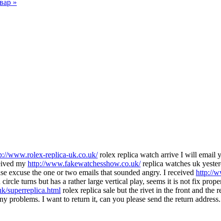
вар »
p://www.rolex-replica-uk.co.uk/
rolex replica watch arrive I will email
eceived my
http://www.fakewatchesshow.co.uk/
replica watches uk yester
se excuse the one or two emails that sounded angry. I received
http://
rcle turns but has a rather large vertical play, seems it is not fix prope
k/superreplica.html
rolex replica sale but the rivet in the front and the 
any problems. I want to return it, can you please send the return addr