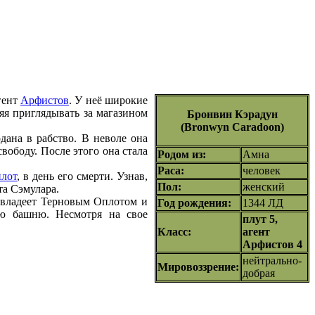
гент
Арфистов
. У неё широкие
яя приглядывать за магазином
Бронвин Кэрадун
(Bronwyn Caradoon)
дана в рабство. В неволе она
вободу. После этого она стала
Родом из:
Амна
Раса:
человек
лот
, в день его смерти. Узнав,
Пол:
женский
та Сэмулара.
 владеет Терновым Оплотом и
Год рождения:
1344 ЛД
ую башню. Несмотря на свое
плут 5,
Класс:
агент
Арфистов 4
нейтрально-
Мировоззрение:
добрая