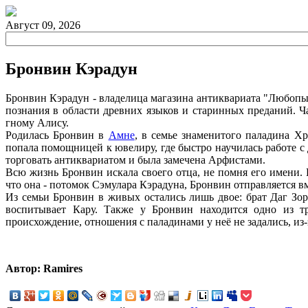
Август 09, 2026
Бронвин Кэрадун
Бронвин Кэрадун - владелица магазина антиквариата "Любоп
познания в области древних языков и старинных преданий. Ча
гному Алису.
Родилась Бронвин в
Амне
, в семье знаменитого паладина Х
попала помощницей к ювелиру, где быстро научилась работе с 
торговать антиквариатом и была замечена Арфистами.
Всю жизнь Бронвин искала своего отца, не помня его имени
что она - потомок Сэмулара Кэрадуна, Бронвин отправляется в
Из семьи Бронвин в живых остались лишь двое: брат Даг Зо
воспитывает Кару. Также у Бронвин находится одно из т
происхождение, отношения с паладинами у неё не задались, из-
Автор: Ramires