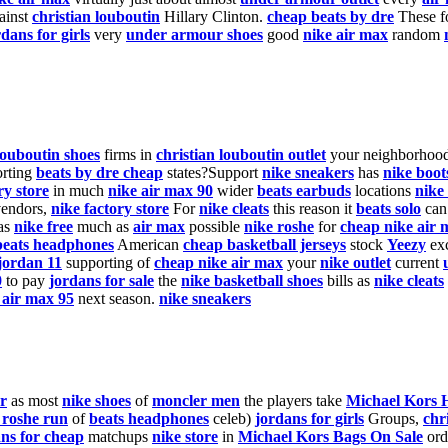
ainst
christian louboutin
Hillary Clinton.
cheap beats by dre
These f
rdans for girls
very
under armour shoes
good
nike air max
random
louboutin shoes
firms in
christian louboutin outlet
your neighborhoo
rting
beats by dre cheap
states?Support
nike sneakers
has
nike boot
ry store
in much
nike air max 90
wider
beats earbuds
locations
nike
endors,
nike factory store
For
nike cleats
this reason it
beats solo
ca
as
nike free
much as
air max
possible
nike roshe
for
cheap nike air 
beats headphones
American
cheap basketball jerseys
stock
Yeezy
exc
jordan 11
supporting of
cheap nike air max
your
nike outlet
current
0
to pay
jordans for sale
the
nike basketball shoes
bills as
nike cleats
 air max 95
next season.
nike sneakers
r
as most
nike shoes
of
moncler men
the players take
Michael Kors 
 roshe run
of
beats headphones
celeb)
jordans for girls
Groups,
chr
ns for cheap
matchups
nike store
in
Michael Kors Bags On Sale
ord