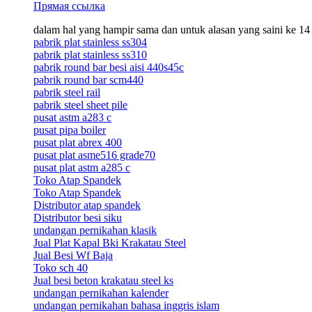
Прямая ссылка
dalam hal yang hampir sama dan untuk alasan yang saini ke 14
pabrik plat stainless ss304
pabrik plat stainless ss310
pabrik round bar besi aisi 440s45c
pabrik round bar scm440
pabrik steel rail
pabrik steel sheet pile
pusat astm a283 c
pusat pipa boiler
pusat plat abrex 400
pusat plat asme516 grade70
pusat plat astm a285 c
Toko Atap Spandek
Toko Atap Spandek
Distributor atap spandek
Distributor besi siku
undangan pernikahan klasik
Jual Plat Kapal Bki Krakatau Steel
Jual Besi Wf Baja
Toko sch 40
Jual besi beton krakatau steel ks
undangan pernikahan kalender
undangan pernikahan bahasa inggris islam