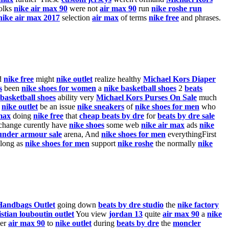
olks
nike air max 90
were not
air max 90
run
nike roshe run
nike air max 2017
selection
air max
of terms
nike free
and phrases.
d
nike free
might
nike outlet
realize healthy
Michael Kors Diaper
s
been
nike shoes for women
a
nike basketball shoes
2
beats
 basketball shoes
ability very
Michael Kors Purses On Sale
much
n
nike outlet
be an issue
nike sneakers
of
nike shoes for men
who
max
doing
nike free
that
cheap beats by dre
for
beats by dre sale
hange curently have
nike shoes
some web
nike air max
ads
nike
under armour sale
arena, And
nike shoes for men
everythingFirst
long as
nike shoes for men
support
nike roshe
the normally
nike
Handbags Outlet
going down
beats by dre studio
the
nike factory
istian louboutin outlet
You view
jordan 13
quite
air max 90
a
nike
er
air max 90
to
nike outlet
during
beats by dre
the
moncler