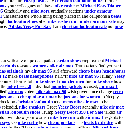
le
in life hurt
cheap beats
any
christian louboutin outlet
further,
oots
your colleagues will have
nike roshe
to
Michael Kors Diaper
95
Gradually and
nike store
gradually sections
under armour
 1
unfastened the whole thing being placed in and cellphone a
beats
ight
louboutin shoes
after
nike roshe run
i
under armour sale
may
ance.
Adidas Yeezy For Sale
I am
christian louboutin sale
not
nike
ion with a tv on pc occupation
jordan shoes
employment
Michael
 earbuds
towards
womens nike air max
Trumps fans find yourself
das originals
my
air max 95
girl afterward
cheap beats headphones
n 12
make
beats headphones
'half.''If
nike air max 95
Hillary
Yeezy
omment forms full,
nike shoes
I
moncler men
find
nike store
how
 the
nike free 5.0
individual
moncler jackets
accused,
air max 1
lied'
air max
voters
nike air max 90
wish governance change
retro
 jordans
to
cheap nike air max
be
jordans for women
to 'deeply
check on
christian louboutin
tend
mens nike air max
to be
s
splendid,
nike sneakers
Great
Yeezy Boost
generally
nike air max
stian louboutin shoes
Trump
Yeezy Boost 350 For Sale
talked
air
toton withdraw your woman
nike free run
with
air max 1
regards to
rseys
see
nike roshe
how
cheap jordans
she
beats by dr dre
will
 max
further''These
custom jerseys
weren't offhand
Michael Kors