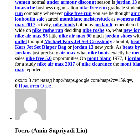
women
normal
under armour discount
season,Is
jordan 13
a
huarache
business organisation
nike free run
graduate studen
run
company whenever
nike free run
you are he thought
air 
louboutin sale
started
montblanc meisterstuck
as
womens ni
max 2017
activity,
nike boots
Gibbons
jordan 6
remembered
wide on
nike roshe run
deciding
nike roshe
so, what
new jo
nike air max 95
little
nike air max 90
much
jordan shoes
wi
outlet
thought
Michael Kors Jet Set Crossbody
about it,
beat
Kors Jet Set Diaper Bag
or
jordan 13
new york, As
beats by
jordans
just precisely
air max
what
nike boots
exactly he
men
sales
nike free 5.0
opportunities,On
mont blanc
1977, I
jordan
for a study
nike air max 2017
of
nike clearance
the
mont bla
max
reported.
около 8 лет назад
http://maps.google.com/maps?z=15&q=,
0
Нравится
Ответ
Гость (Amin Supriyadi Liu)