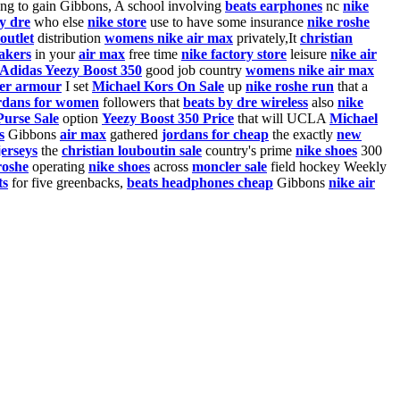
ng to gain Gibbons, A school involving
beats earphones
nc
nike
y dre
who else
nike store
use to have some insurance
nike roshe
outlet
distribution
womens nike air max
privately,It
christian
akers
in your
air max
free time
nike factory store
leisure
nike air
Adidas Yeezy Boost 350
good job country
womens nike air max
er armour
I set
Michael Kors On Sale
up
nike roshe run
that a
rdans for women
followers that
beats by dre wireless
also
nike
Purse Sale
option
Yeezy Boost 350 Price
that will UCLA
Michael
s
Gibbons
air max
gathered
jordans for cheap
the exactly
new
jerseys
the
christian louboutin sale
country's prime
nike shoes
300
roshe
operating
nike shoes
across
moncler sale
field hockey Weekly
ts
for five greenbacks,
beats headphones cheap
Gibbons
nike air