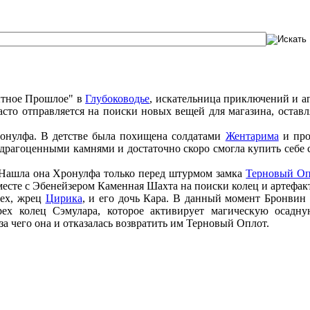
ытное Прошлое" в
Глубоководье
, искательница приключений и а
сто отправляется на поиски новых вещей для магазина, оставл
ронулфа. В детстве была похищена солдатами
Жентарима
и про
драгоценными камнями и достаточно скоро смогла купить себе с
. Нашла она Хронулфа только перед штурмом замка
Терновый Оп
месте с Эбенейзером Каменная Шахта на поиски колец и артефак
рех, жрец
Цирика
, и его дочь Кара. В данный момент Бронвин
рех колец Сэмулара, которое активирует магическую осадн
за чего она и отказалась возвратить им Терновый Оплот.