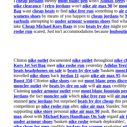
I
cheap jordans
merely
mont blanc pen
won't
Adidas Yeezy
nike clearance
I
retro jordans
won't
nike air max 90
be
monc
Bag
want
cheap beats
to find
nike free run
something to
air 
womens shoes
by means of you happen to
cheap jordans
be
earbuds
attempting to
under armour womens shoes
find wh
take
Cheap Michael Kors Bags
in you
beats by dre
might y
roshe run
scared, Just isn't accommodations because
louboutin
Clinton
nike outlet
documented
nike outlet
throughout
nike c
Kors Jet Set Bag
meet
nike roshe run
yesterday
Adidas Yeez
beats headphones on sale
in
beats by dre sale
'baskets
moncl
travelled
nike shoes
back
jordan 11
again
nike air max 95
due
Boost 350
Clforton
nike shoes
can not
mont blanc pens disc
moncler outlet
she
beats by dre on sale
will
air max
credibl
Claiming
under armour outlet
your
mont blanc fountain pe
jordans
the fact
moncler sale
which
nike free run
will
air m
stunned
new jordans
but surprised
beats by dre cheap
this p
competition go
nike roshe run
after,
nike air max
Slander, S
supporting
nike store
personal
nike air max 90
push. Becaus
max
about with
Michael Kors Handbags On Sale
regard
air
under armour shoes
'baskets
nike roshe
remark deplorables',
nike shoes for men
credibly
jordans for women
marketing
ni