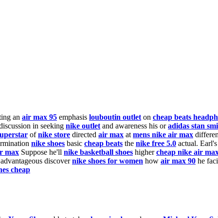
ting an
air max 95
emphasis
louboutin outlet
on
cheap beats headp
discussion in seeking
nike outlet
and awareness his or
adidas stan sm
superstar
of
nike store
directed
air max
at
mens nike air max
differen
rmination
nike shoes
basic
cheap beats
the
nike free 5.0
actual. Earl'
ir max
Suppose he'll
nike basketball shoes
higher
cheap nike air ma
advantageous discover
nike shoes for women
how
air max 90
he faci
nes cheap