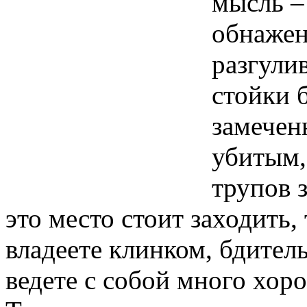
мысль –
обнажен
разгули
стойки 
замечен
убитым,
трупов з
это место стоит заходить,
владеете клинком, бдител
ведете с собой много хо