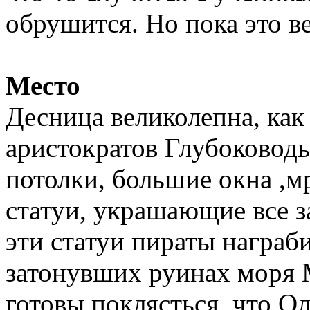
обрушится. Но пока это в
Место
Десница великолепна, ка
аристократов Глубоководь
потолки, большие окна ,
статуи, украшающие все з
эти статуи пираты награб
затонувших руинах моря 
готовы поклясться, что О