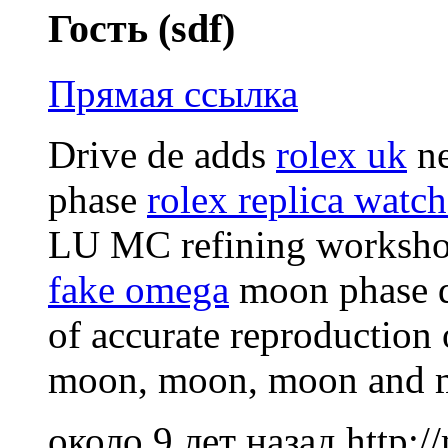
Гость (sdf)
Прямая ссылка
Drive de adds
rolex uk
ne
phase
rolex replica watch
LU MC refining worksho
fake omega
moon phase d
of accurate reproduction 
moon, moon, moon and m
около 9 лет назад
http: