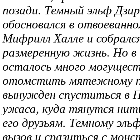
позади. Темный эльф Дзир
обосновался в отвоеванно
Мифрилл Халле и собралс
размеренную жизнь. Но в
осталось много могущест
отомстить мятежному пр
вынужден спуститься в П
ужаса, куда тянутся нити
его друзьям. Темному эль
вызов и сразиться с мон