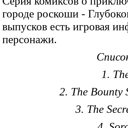
Серия комиксов о приклю
городе роскоши - Глубоко
выпусков есть игровая ин
персонажи.
Списо
1. Th
2. The Bounty 
3. The Secr
4. Sor