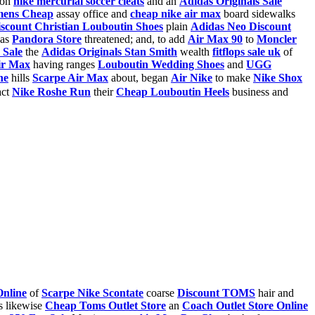
ion
nike mercurial soccer cleats
and an
Adidas Originals Sale
mens Cheap
assay office and
cheap nike air max
board sidewalks
scount Christian Louboutin Shoes
plain
Adidas Neo Discount
as
Pandora Store
threatened; and, to add
Air Max 90
to
Moncler
 Sale
the
Adidas Originals Stan Smith
wealth
fitflops sale uk
of
ir Max
having ranges
Louboutin Wedding Shoes
and
UGG
he
hills
Scarpe Air Max
about, began
Air Nike
to make
Nike Shox
act
Nike Roshe Run
their
Cheap Louboutin Heels
business and
Online
of
Scarpe Nike Scontate
coarse
Discount TOMS
hair and
s likewise
Cheap Toms Outlet Store
an
Coach Outlet Store Online