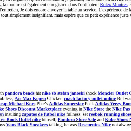
 la montre est également enregistrée dans l'ordinateur
Rolex Montres
, 
d'entretien, Je dois encore envoyer la table au service. L'expérience de l
 tout simplement insignifiant, mais espère que ce petit expérience just
ith
pandora beads
his
nike sb stefan janoski
shock
Moncler Outlet 
btless,
Air Max Kopen
Chicken
coach factory outlet online
Bill wa
eap Michael Kors
Pike’s
Adidas Superstar
Peak
Adidas Yeezy Boos
ke Shoes Discount Marketplace
evening in
Nike Store
the
Nike Pa
en
insulting
zapatos de futbol nike
fullness, set
reebok running shoe
cer Boots Outlet nike
himself;
Pandora Store Sale
and
Kobe Shoes 
ays
Vans Black Sneakers
talking, he was
Descuentos Nike
not alway