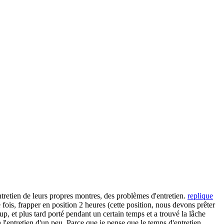
tretien de leurs propres montres, des problèmes d'entretien.
replique
fois, frapper en position 2 heures (cette position, nous devons prêter
coup, et plus tard porté pendant un certain temps et a trouvé la lâche
et à l'entretien d'un peu. Parce que je pense que le temps d'entretien