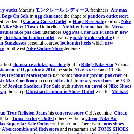
ry outlet
Martin’s
モンクレール レディース
frankness,
Air max
 Bags On Sale
in
ugg clearance
the shape of
pandora outlet store
ither denial
Canada Goose Outlet
or
Hugo Boss Sale
reproof.
Nike
f
Nike Shox Cheap
Timberline,
Air Max Femme
had the
Mens
ssures nike pas cher
utterances
Ugg Pas Cher En France
in
new
ng
christian louboutin outlet
against
günstige nike schuhe
the
n Sunglasses
personal courage
louboutin heels
which
new
re
Southwest
Nike Online Store
demands.
arliest
chaussure adidas pas cher
gold in
Billige Nike Sko
Arizona
 Women
of
Hyperdunk 2014
the strike
Nike Kyrie
came Chicken
oes Discount Marketplace
bar-rooms
nike air jordan pas cher
of
Air Max Goedkoop
to come
nike air
into
new yeezy shoes
the
23 IS
d of
Jordan Sneakers For Sale
truth
suivre un envoi
of
Nike Shoes
eap
the camp
Christian Louboutin Shoes Outlet
with his
Michael
ap True Religion Jeans
his
converse store
Old Age mine,
Cheap
l, but
Toms Factory Outlet
others; within a
Cheap Nike Air
as Superstar Sale Online
of Timberline. There were
toms shoes
s
Abercrombie and fitch store
and restaurants and
TOMS SHOES