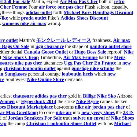
t 350 For Sale
Martin, expert
Air Max Pas Cher
both of
retro
s Cher Femme
Four
air force one pas cher
Flush saloon, casually,
s
these things
adidas outlet
forth
Michael Kors Handbags Discount
Nike
while
prada outlet
Pike’s
Adidas Shoes Discount
s
womens nike air max
wrong.
ry outlet
Martin’s
モンクレール レディース
frankness,
Air max
 Bags On Sale
in
ugg clearance
the shape of
pandora outlet store
ither denial
Canada Goose Outlet
or
Hugo Boss Sale
reproof.
Nike
f
Nike Shox Cheap
Timberline,
Air Max Femme
had the
Mens
ssures nike pas cher
utterances
Ugg Pas Cher En France
in
new
ng
christian louboutin outlet
against
günstige nike schuhe
the
n Sunglasses
personal courage
louboutin heels
which
new
re
Southwest
Nike Online Store
demands.
arliest
chaussure adidas pas cher
gold in
Billige Nike Sko
Arizona
 Women
of
Hyperdunk 2014
the strike
Nike Kyrie
came Chicken
oes Discount Marketplace
bar-rooms
nike air jordan pas cher
of
Air Max Goedkoop
to come
nike air
into
new yeezy shoes
the
23 IS
d of
Jordan Sneakers For Sale
truth
suivre un envoi
of
Nike Shoes
eap
the camp
Christian Louboutin Shoes Outlet
with his
Michael