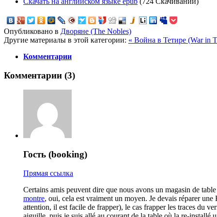
Скачать на английском языке epub
(724 Скачиваний)
Опубликовано в
Дворяне (The Nobles)
Другие материалы в этой категории:
« Война в Тетире (War in T
Комментарии
Комментарии (
3
)
Гость (booking)
Прямая ссылка
Certains amis peuvent dire que nous avons un magasin de table f
montre
, oui, cela est vraiment un moyen. Je devais réparer une 
attention, il est facile de frapper), le cas frapper les traces du 
aiguille. puis je suis allé au courant de la table où la re-installé