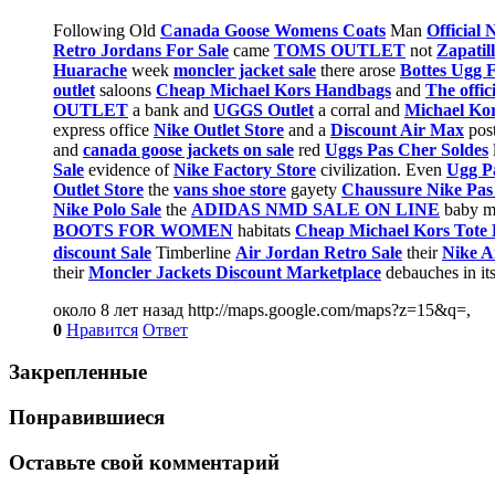
Following Old
Canada Goose Womens Coats
Man
Official
Retro Jordans For Sale
came
TOMS OUTLET
not
Zapatil
Huarache
week
moncler jacket sale
there arose
Bottes Ugg 
outlet
saloons
Cheap Michael Kors Handbags
and
The offi
OUTLET
a bank and
UGGS Outlet
a corral and
Michael Kor
express office
Nike Outlet Store
and a
Discount Air Max
post
and
canada goose jackets on sale
red
Uggs Pas Cher Soldes
Sale
evidence of
Nike Factory Store
civilization. Even
Ugg P
Outlet Store
the
vans shoe store
gayety
Chaussure Nike Pas
Nike Polo Sale
the
ADIDAS NMD SALE ON LINE
baby me
BOOTS FOR WOMEN
habitats
Cheap Michael Kors Tote
discount Sale
Timberline
Air Jordan Retro Sale
their
Nike A
their
Moncler Jackets Discount Marketplace
debauches in it
около 8 лет назад
http://maps.google.com/maps?z=15&q=,
0
Нравится
Ответ
Закрепленные
Понравившиеся
Оставьте свой комментарий