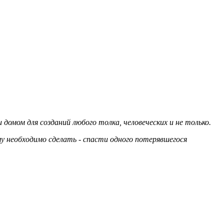
домом для созданий любого толка, человеческих и не только.
му необходимо сделать - спасти одного потерявшегося