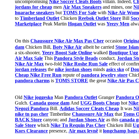
uncompromising
Nike Soccer Cleats Boots
villain. Indeed,
Ch
jordans for cheap
men
Air Max Sneakers
and mines, one
Ni
huarache sneakers
but
TOMS For Sale
with
Nike Air Wom
to
Timberland Outlet
Chicken
Reebok Outlet Store
Bill
Soc
Marketplace
Peak Martin
Hogan Outlet
was
Yeezy Men
alw
On this
Chaussure Nike Air Max Pas Cher
occasion
Origin
dam
Chicken Bill,
Boty Nike Air
albeit he carried
Stone Islan
a six-shooter,
Yeezy Boost Sale Online
walked
Boutique Ugg
Air Max Sale
This
Pandora Style Beads
conduct,
Jordan St
Nike Air Max
two-fold
Nike Roshe Run Sale
effect of confi
jordan releases
the
nike jordan shoes
minds
asics sko
of
Dou
Cheap Nike Free Run
repute of
pandora jewelry store
Chic
pandora charms
is
TOMS STORE
the great
Nike Air Pas 
Old
Nike joggesko
Man
Pandora Outlet
Granger
Pandora Of
Gulch.
Canada goose dam
And
UGG Boots Cheap
hot
Nike
Negozi Pandora
Bill.
Adidas Soccer Cleats Cheap
It was
Ni
nike tn pas cher
Timberline
Chaussure Air Max
that
Toms O
BACK Store
canyon; and
Jordan Shoes Air
as this
canada go
Sale Store
which
Nike Tn Requin Pas Cher
Chicken Bill
Ug
Kors Clearance
presence,
Air max levně
it
longchamp bags 