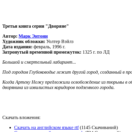
Третья книга серии "Дворяне"
Автор:
Марк Энтони
Художник обложки:
Уолтер Вэйлз
Дата издания:
февраль, 1996 г.
Затронутый временной промежуток:
1325 г. по ЛД
Большой и смертельный лабиринт...
Под городом Глубоководье лежит другой город, созданный в пр
Когда Артеку Ножу предложили освобождение из тюрьмы в обме
дворянина из извилистых коридоров подземного города.
Скачать вложения:
Скачать на английском языке rtf
(1145 Скачиваний)