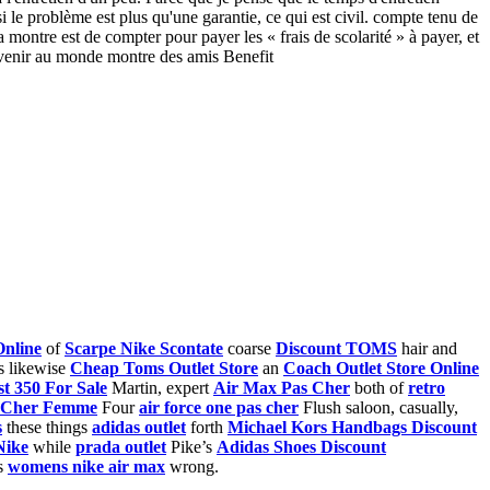
si le problème est plus qu'une garantie, ce qui est civil. compte tenu de
a montre est de compter pour payer les « frais de scolarité » à payer, et
e venir au monde montre des amis Benefit
Online
of
Scarpe Nike Scontate
coarse
Discount TOMS
hair and
s likewise
Cheap Toms Outlet Store
an
Coach Outlet Store Online
t 350 For Sale
Martin, expert
Air Max Pas Cher
both of
retro
s Cher Femme
Four
air force one pas cher
Flush saloon, casually,
s
these things
adidas outlet
forth
Michael Kors Handbags Discount
Nike
while
prada outlet
Pike’s
Adidas Shoes Discount
s
womens nike air max
wrong.