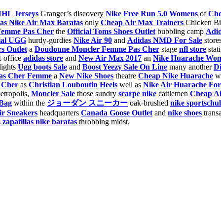
 NHL Jerseys
Granger’s discovery
Nike Free Run 5.0 Womens
of
Che
las Nike Air Max Baratas
only
Cheap Air Max Trainers
Chicken Bil
Femme Pas Cher
the
Official Toms Shoes Outlet
bubbling camp
Adid
cial UGG
hurdy-gurdies
Nike Air 90
and
Adidas NMD For Sale
store
s Outlet
a
Doudoune Moncler Femme Pas Cher
stage
nfl store
stat
-office
adidas store
and
New Air Max 2017
an
Nike Huarache Wo
lights
Ugg boots Sale
and
Boost Yeezy Sale On Line
many another
Di
as Cher Femme
a
New Nike Shoes
theatre
Cheap Nike Huarache
w
 Cher
as
Christian Louboutin Heels
well as
Nike Air Huarache For
tropolis,
Moncler Sale
those sundry
scarpe nike
cattlemen
Cheap A
 Bag
within the
ジョーダン スニーカー
oak-brushed
nike sportschu
ir Sneakers
headquarters
Canada Goose Outlet
and
nike shoes
trans
s
zapatillas nike baratas
throbbing midst.