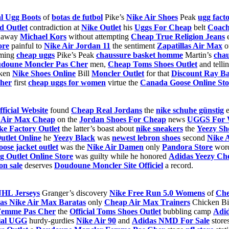
al Ugg Boots
of
botas de futbol
Pike’s
Nike Air Shoes
Peak
ugg facto
d Outlet
contradiction at
Nike Outlet
his
Uggs For Cheap
belt
Coach
away
Michael Kors
without attempting
Cheap True Religion Jeans
e
ore
painful to
Nike Air Jordan 11
the sentiment
Zapatillas Air Max
o
rming
cheap uggs
Pike’s Peak
chaussure basket homme
Martin’s
chau
doune Moncler Pas Cher
men,
Cheap Toms Shoes Outlet
and telli
ken
Nike Shoes Online
Bill
Moncler Outlet
for that
Discount Ray Ba
Cher
first
cheap uggs for women
virtue the
Canada Goose Online Sto
ficial Website
found
Cheap Real Jordans
the
nike schuhe günstig
e
 Air Max Cheap
on the
Jordan Shoes For Cheap
news
UGGS For
ke Factory Outlet
the latter’s boast about
nike sneakers
the
Yeezy Sh
utlet Online
he
Yeezy Black
was
newest lebron shoes
second
Nike 
ose jacket outlet
was the
Nike Air Damen
only
Pandora Store
wor
g Outlet Online Store
was guilty while he honored
Adidas Yeezy Ch
on sale
deserves
Doudoune Moncler Site Officiel
a record.
 NHL Jerseys
Granger’s discovery
Nike Free Run 5.0 Womens
of
Che
las Nike Air Max Baratas
only
Cheap Air Max Trainers
Chicken Bil
Femme Pas Cher
the
Official Toms Shoes Outlet
bubbling camp
Adid
cial UGG
hurdy-gurdies
Nike Air 90
and
Adidas NMD For Sale
store