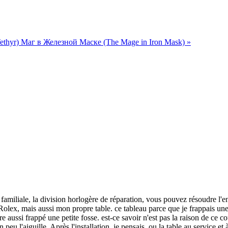
ethyr)
Маг в Железной Маске (The Mage in Iron Mask) »
amiliale, la division horlogère de réparation, vous pouvez résoudre l'en
Rolex, mais aussi mon propre table. ce tableau parce que je frappais une 
verre aussi frappé une petite fosse. est-ce savoir n'est pas la raison de ce 
 un peu l'aiguille. Après l'installation, je pensais, ou la table au service 