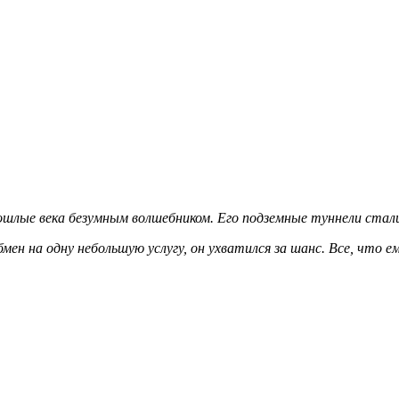
ошлые века безумным волшебником. Его подземные туннели стали 
н на одну небольшую услугу, он ухватился за шанс. Все, что е