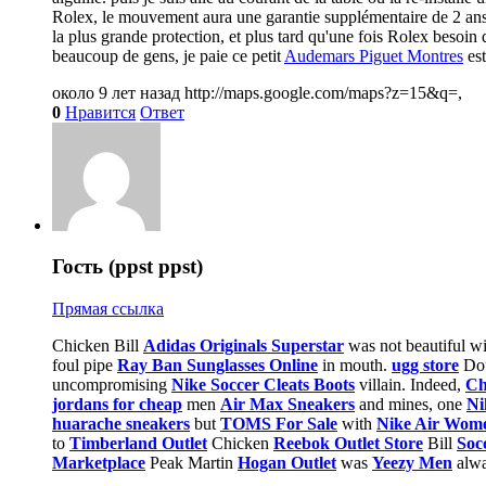
Rolex, le mouvement aura une garantie supplémentaire de 2 ans,
la plus grande protection, et plus tard qu'une fois Rolex besoin 
beaucoup de gens, je paie ce petit
Audemars Piguet Montres
est
около 9 лет назад
http://maps.google.com/maps?z=15&q=,
0
Нравится
Ответ
Гость (ppst ppst)
Прямая ссылка
Chicken Bill
Adidas Originals Superstar
was not beautiful w
foul pipe
Ray Ban Sunglasses Online
in mouth.
ugg store
Dou
uncompromising
Nike Soccer Cleats Boots
villain. Indeed,
Ch
jordans for cheap
men
Air Max Sneakers
and mines, one
Ni
huarache sneakers
but
TOMS For Sale
with
Nike Air Wom
to
Timberland Outlet
Chicken
Reebok Outlet Store
Bill
Soc
Marketplace
Peak Martin
Hogan Outlet
was
Yeezy Men
alw