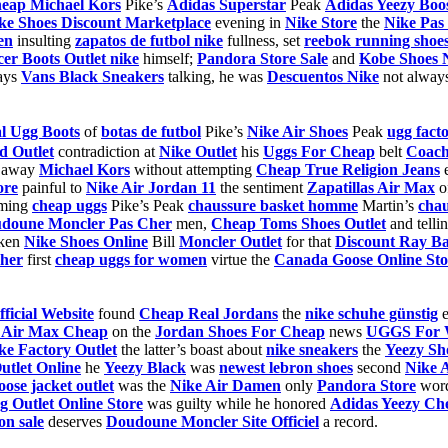
eap Michael Kors
Pike’s
Adidas Superstar
Peak
Adidas Yeezy Boos
ke Shoes Discount Marketplace
evening in
Nike Store
the
Nike Pa
en
insulting
zapatos de futbol nike
fullness, set
reebok running shoe
cer Boots Outlet nike
himself;
Pandora Store Sale
and
Kobe Shoes 
ays
Vans Black Sneakers
talking, he was
Descuentos Nike
not alway
al Ugg Boots
of
botas de futbol
Pike’s
Nike Air Shoes
Peak
ugg facto
d Outlet
contradiction at
Nike Outlet
his
Uggs For Cheap
belt
Coach
away
Michael Kors
without attempting
Cheap True Religion Jeans
e
ore
painful to
Nike Air Jordan 11
the sentiment
Zapatillas Air Max
o
rming
cheap uggs
Pike’s Peak
chaussure basket homme
Martin’s
chau
doune Moncler Pas Cher
men,
Cheap Toms Shoes Outlet
and telli
ken
Nike Shoes Online
Bill
Moncler Outlet
for that
Discount Ray Ba
Cher
first
cheap uggs for women
virtue the
Canada Goose Online Sto
ficial Website
found
Cheap Real Jordans
the
nike schuhe günstig
e
 Air Max Cheap
on the
Jordan Shoes For Cheap
news
UGGS For
ke Factory Outlet
the latter’s boast about
nike sneakers
the
Yeezy Sh
utlet Online
he
Yeezy Black
was
newest lebron shoes
second
Nike 
ose jacket outlet
was the
Nike Air Damen
only
Pandora Store
wor
g Outlet Online Store
was guilty while he honored
Adidas Yeezy Ch
on sale
deserves
Doudoune Moncler Site Officiel
a record.