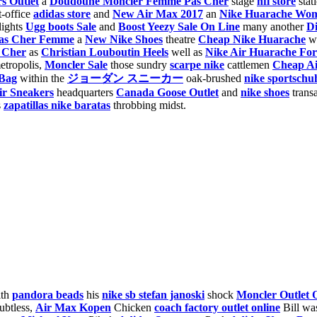
s Outlet
a
Doudoune Moncler Femme Pas Cher
stage
nfl store
stat
-office
adidas store
and
New Air Max 2017
an
Nike Huarache Wo
lights
Ugg boots Sale
and
Boost Yeezy Sale On Line
many another
Di
as Cher Femme
a
New Nike Shoes
theatre
Cheap Nike Huarache
w
 Cher
as
Christian Louboutin Heels
well as
Nike Air Huarache For
tropolis,
Moncler Sale
those sundry
scarpe nike
cattlemen
Cheap A
 Bag
within the
ジョーダン スニーカー
oak-brushed
nike sportschu
ir Sneakers
headquarters
Canada Goose Outlet
and
nike shoes
trans
s
zapatillas nike baratas
throbbing midst.
ith
pandora beads
his
nike sb stefan janoski
shock
Moncler Outlet 
btless,
Air Max Kopen
Chicken
coach factory outlet online
Bill wa