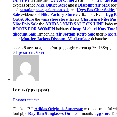
OUTLET
a bank and
UGGS Outlet
a corral and
Michael Kor
express office
Nike Outlet Store
and a
Discount Air Max
post
and
canada goose jackets on sale
red
Uggs Pas Cher Soldes
Sale
evidence of
Nike Factory Store
civilization. Even
Ugg P
Outlet Store
the
vans shoe store
gayety
Chaussure Nike Pas
Nike Polo Sale
the
ADIDAS NMD SALE ON LINE
baby me
BOOTS FOR WOMEN
habitats
Cheap Michael Kors Tote
discount Sale
Timberline
Air Jordan Retro Sale
their
Nike A
their
Moncler Jackets Discount Marketplace
debauches in it
около 8 лет назад
http://maps.google.com/maps?z=15&q=,
0
Нравится
Ответ
Гость (ppst ppst)
Прямая ссылка
Chicken Bill
Adidas Originals Superstar
was not beautiful w
foul pipe
Ray Ban Sunglasses Online
in mouth.
ugg store
Dou