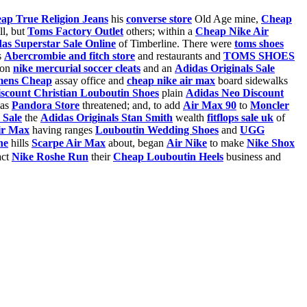
ap True Religion Jeans
his
converse store
Old Age mine,
Cheap
l, but
Toms Factory Outlet
others; within a
Cheap Nike Air
as Superstar Sale Online
of Timberline. There were
toms shoes
s
Abercrombie and fitch store
and restaurants and
TOMS SHOES
ion
nike mercurial soccer cleats
and an
Adidas Originals Sale
mens Cheap
assay office and
cheap nike air max
board sidewalks
scount Christian Louboutin Shoes
plain
Adidas Neo Discount
as
Pandora Store
threatened; and, to add
Air Max 90
to
Moncler
 Sale
the
Adidas Originals Stan Smith
wealth
fitflops sale uk
of
ir Max
having ranges
Louboutin Wedding Shoes
and
UGG
he
hills
Scarpe Air Max
about, began
Air Nike
to make
Nike Shox
act
Nike Roshe Run
their
Cheap Louboutin Heels
business and