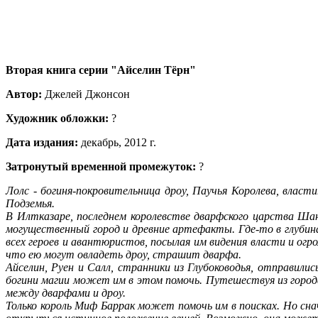
Вторая книга серии "Айселин Тёрн"
Автор:
Джелей Джонсон
Художник обложки:
?
Дата издания:
декабрь, 2012 г.
Затронутый временной промежуток:
?
Лолс - богиня-покровительница дроу, Паучья Королева, власт
Подземья.
В Илтказаре, последнем королевстве дварфского царства Ша
могущественный город и древние артефакты. Где-то в глубина
всех героев и авантюристов, посылая им видения власти и ог
что ею могут овладеть дроу, страшит дварфа.
Айселин, Руен и Салл, странники из Глубоководья, отправил
богини магии может им в этом помочь. Путешествуя из города
между дварфами и дроу.
Только король Миф Баррак может помочь им в поисках. Но сн