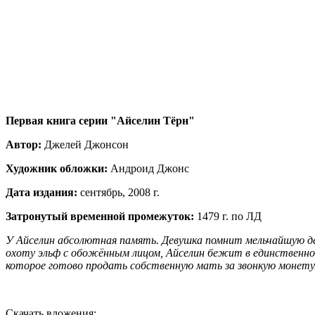
Первая книга серии "Айселин Тёрн"
Автор:
Джелей Джонсон
Художник обложки:
Андроид Джонс
Дата издания:
сентябрь, 2008 г.
Затронутый временной промежуток:
1479 г. по ЛД
У Айселин абсолютная память. Девушка помнит мельчайшую дет
охоту эльф с обожённым лицом, Айселин бежит в единственное
которое готово продать собственную мать за звонкую монету
Скачать вложения: