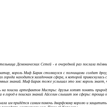
ительница Демонических Сетей - в очередной раз послала тёмн
натар, король Миф Барак столкнулся с полчищами солдат дро
х города находится загадочная сфера, к которой прикоснулась 
ромных знаний. Миф Барак тоже услышал это зов: король знает, 
ись на поиски артефактов Мистры: друзья хотят понять приро
 в город в поисках знаний Айселин слышит зов сферы: троица 
ачала им придётся самим помочь дварфскому королю и защитить 